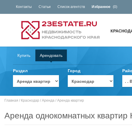
Контакты
Статьи
Список агентств
Избранное
(
0
)
КРАСНОД
Купить
Арендовать
Раздел
Город
Рай
. 
Главная
/
Краснодар
/
Аренда
/
Аренда квартир
Аренда однокомнатных квартир 