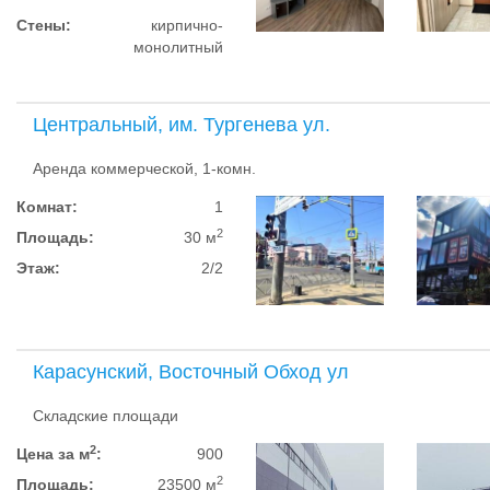
Стены:
кирпично-
монолитный
Центральный, им. Тургенева ул.
Аренда коммерческой, 1-комн.
Комнат:
1
2
Площадь:
30 м
Этаж:
2/2
Карасунский, Восточный Обход ул
Складские площади
2
Цена за м
:
900
2
Площадь:
23500 м