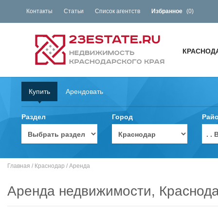
Контакты
Статьи
Список агентств
Избранное
(
0
)
КРАСНОД
Купить
Арендовать
Раздел
Город
Рай
. 
Главная
/
Краснодар
/
Аренда
Аренда недвижимости, Краснод