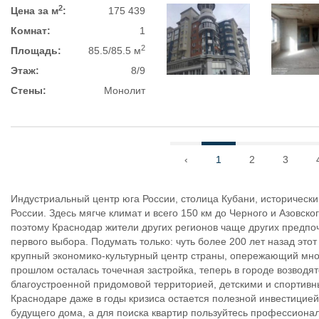
2
Цена за м
:
175 439
Комнат:
1
2
Площадь:
85.5/85.5 м
Этаж:
8/9
Стены:
Монолит
‹
1
2
3
Индустриальный центр юга России, столица Кубани, историческ
России. Здесь мягче климат и всего 150 км до Черного и Азовс
поэтому Краснодар жители других регионов чаще других предпоч
первого выбора. Подумать только: чуть более 200 лет назад это
крупный экономико-культурный центр страны, опережающий мно
прошлом осталась точечная застройка, теперь в городе возвод
благоустроенной придомовой территорией, детскими и спортив
Краснодаре даже в годы кризиса остается полезной инвестицией
будущего дома, а для поиска квартир пользуйтесь профессион