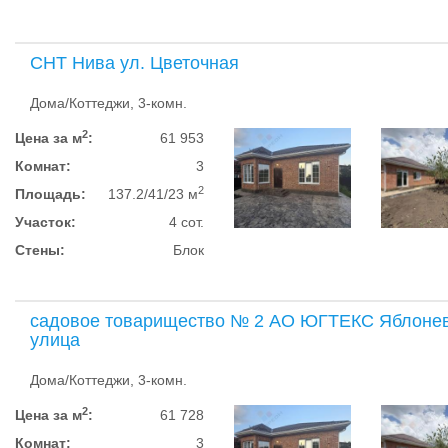
СНТ Нива ул. Цветочная
Дома/Коттеджи, 3-комн.
2
Цена за м
:
61 953
Комнат:
3
2
Площадь:
137.2/41/23 м
Участок:
4 сот.
Стены:
Блок
садовое товарищество № 2 АО ЮГТЕКС Яблоне
улица
Дома/Коттеджи, 3-комн.
2
Цена за м
:
61 728
Комнат:
3