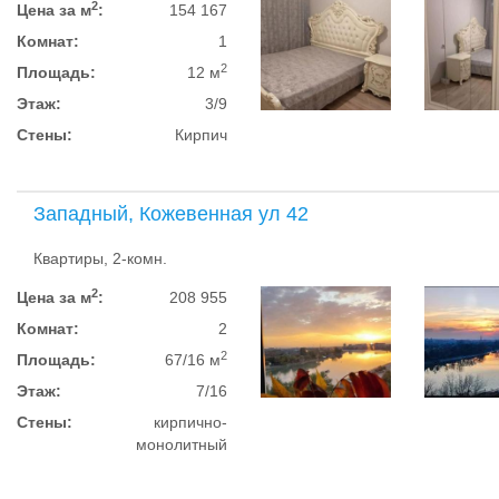
2
Цена за м
:
154 167
Комнат:
1
2
Площадь:
12 м
Этаж:
3/9
Стены:
Кирпич
Западный, Кожевенная ул 42
Квартиры, 2-комн.
2
Цена за м
:
208 955
Комнат:
2
2
Площадь:
67/16 м
Этаж:
7/16
Стены:
кирпично-
монолитный