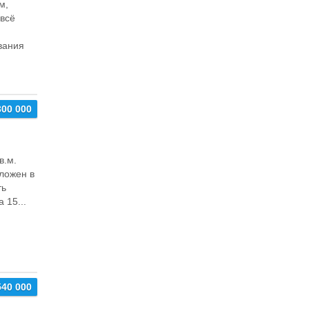
м,
всё
вания
300 000
в.м.
оложен в
ть
 15...
540 000