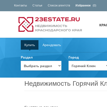
Контакты
Статьи
Список агентств
Избранное
(
0
)
КРА
Купить
Арендовать
Раздел
Город
Недвижимость Горячий К