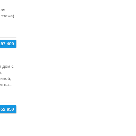
ная
 этажа)
197 400
 дом с
и,
тиной,
м на...
952 650