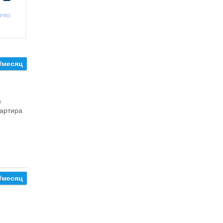
 PRO
0/месяц
а
вартира
0/месяц