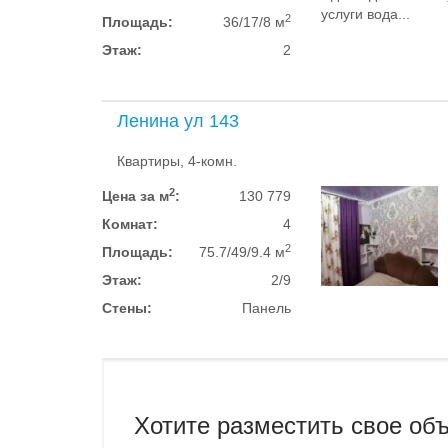
услуги вода...
2
Площадь:
36/17/8 м
Этаж:
2
Ленина ул 143
Квартиры, 4-комн.
2
Цена за м
:
130 779
Комнат:
4
2
Площадь:
75.7/49/9.4 м
Этаж:
2/9
Стены:
Панель
Хотите разместить свое об