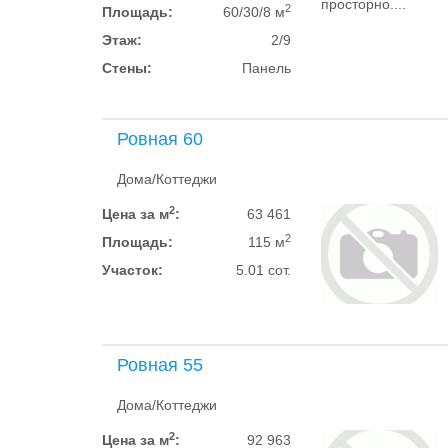
просторно....
2
Площадь:
60/30/8 м
Этаж:
2/9
Стены:
Панель
Ровная 60
Дома/Коттеджи
2
Цена за м
:
63 461
2
Площадь:
115 м
Участок:
5.01 сот.
Ровная 55
Дома/Коттеджи
2
Цена за м
:
92 963