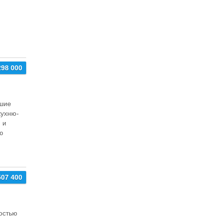
298 000
ьшие
кухню-
 и
ю
507 400
остью