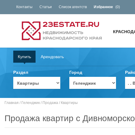
Контакты
Статьи
Список агентств
Избранное
(
0
)
КРАСНОД
Купить
Арендовать
Раздел
Город
Рай
. 
Главная
/
Геленджик
/
Продажа
/
Квартиры
Продажа квартир с Дивноморско