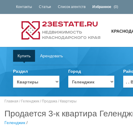
Контакты
Статьи
Список агентств
Избранное
(
0
)
КРАСНОД
Купить
Арендовать
Раздел
Город
Рай
. 
Главная
/
Геленджик
/
Продажа
/
Квартиры
Продается 3-к квартира Гелендж
Геленджик
/