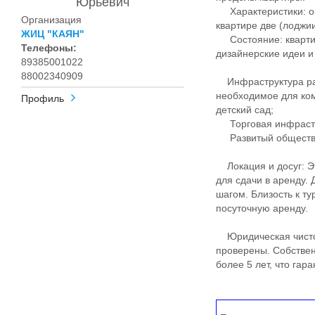
Юрьевич
Характеристики: об
Организация
квартире две (лоджии
ЖИЦ "КАЯН"
Состояние: квартира
Телефоны:
дизайнерские идеи и
89385001022
88002340909
Инфраструктура рай
необходимое для ко
Профиль
детский сад;
Торговая инфрастру
Развитый обществе
Локация и досуг: Эт
для сдачи в аренду.
шагом. Близость к т
посуточную аренду.
Юридическая чистот
проверены. Собствен
более 5 лет, что гар