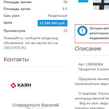
Площадь жилая
39
Площадь кухни
9.5
Сан. узел
Раздельный
Цена
12 500 000 руб.
Остерегай
Просмотров
22
риелтор
Пожалуйста, сообщите владельцу
недвижимо
объявления, что вы нашли его на
Описание
23ESTATE.RU
.
Контакты
Арт. 138056954
Продается 3-комнат
Предлагаю вашему в
трехкомнатную кварт
О квартире: Распол
непосредственной бл
Вид из окон: виды 
Спиридопуло Василий
пределы квартиры.