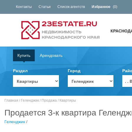
Контакты
Статьи
Список агентств
Избранное
(
0
)
КРАСНОД
Купить
Арендовать
Раздел
Город
Рай
. 
Главная
/
Геленджик
/
Продажа
/
Квартиры
Продается 3-к квартира Гелендж
Геленджик
/