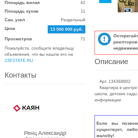
Площадь жилая
42
Площадь кухни
11
Сан. узел
Раздельный
Цена
13 500 000 руб.
Остерегай
Просмотров
71
риелтор
Пожалуйста, сообщите владельцу
недвижимо
объявления, что вы нашли его на
Описание
23ESTATE.RU
.
Контакты
Арт. 134368802
Квартира в центре г
школа, детские сады
информации
Если вы позвон
существует, либ
Ренц Александр
жалобу!