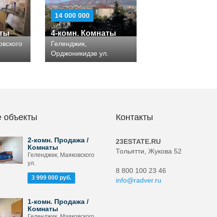
14 000 000
аты
4-комн. Комнаты
овского
Геленджик,
Орджоникидзе ул.
 объекты
Контакты
2-комн. Продажа /
23ESTATE.RU
Комнаты
Тольятти, Жукова 52
Геленджик, Маяковского
ул.
8 800 100 23 46
3 999 000 руб.
info@radver.ru
1-комн. Продажа /
Комнаты
Геленджик, Маяковского