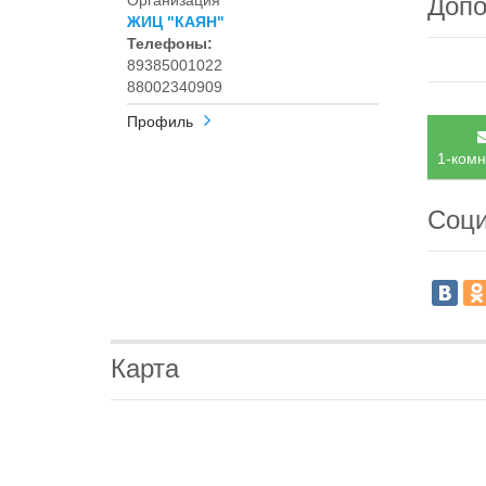
Организация
Допо
ЖИЦ "КАЯН"
Телефоны:
89385001022
88002340909
Профиль
1-комн
Соци
Карта