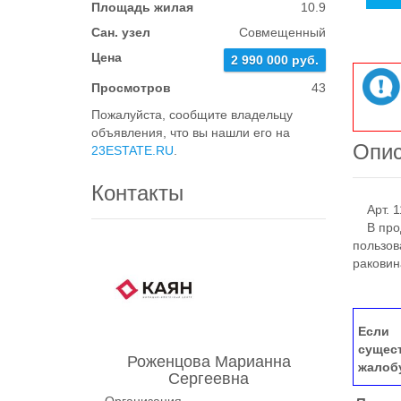
Площадь жилая
10.9
Сан. узел
Совмещенный
Цена
2 990 000 руб.
Просмотров
43
Пожалуйста, сообщите владельцу
объявления, что вы нашли его на
Опи
23ESTATE.RU
.
Контакты
Арт. 1
В прод
пользов
раковин
Если 
сущес
Роженцова Марианна
жалоб
Сергеевна