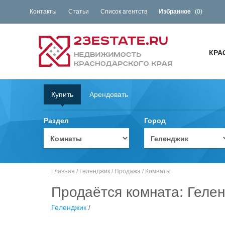
Контакты
Статьи
Список агентств
Избранное
(
0
)
КРА
Купить
Арендовать
Раздел
Город
Главная
/
Геленджик
/
Продажа
/
Комнаты
Продаётся комната: Гелен
Геленджик
/