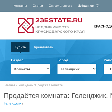
Контакты
Статьи
Список агентств
Избранное
(
0
)
КРАСНОД
Купить
Арендовать
Раздел
Город
Рай
. 
Главная
/
Геленджик
/
Продажа
/
Комнаты
Продаётся комната: Геленджик, 
Геленджик
/