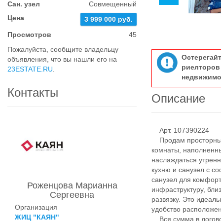
Сан. узел
Совмещенный
Цена
3 999 000 руб.
Просмотров
45
Пожалуйста, сообщите владельцу
Остерегай
объявления, что вы нашли его на
риелтор
23ESTATE.RU
.
недвижимо
Контакты
Описание
Арт. 107390224
Продам просторные
комнаты, наполненны
наслаждаться утренн
кухню и санузел с со
санузел для комфорт
Роженцова Марианна
инфраструктуру, бли
Сергеевна
развязку. Это идеаль
Организация
удобство расположе
ЖИЦ "КАЯН"
Вся сумма в догов