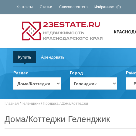
Контакты
Статьи
Список агентств
Избранное
(
0
)
КРАСНОД
Купить
Арендовать
Раздел
Город
Рай
. 
Главная
/
Геленджик
/
Продажа
/
Дома/Коттеджи
Дома/Коттеджи Геленджик