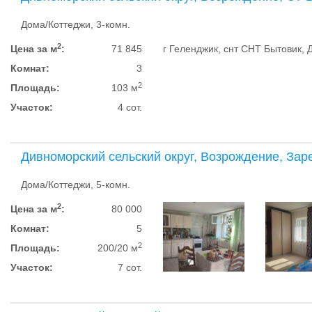
Дома/Коттеджи, 3-комн.
2
Цена за м
:
71 845
г Геленджик, снт СНТ Бытовик, Д
Комнат:
3
2
Площадь:
103 м
Участок:
4 сот.
Дивноморский сельский округ, Возрождение, Зар
Дома/Коттеджи, 5-комн.
2
Цена за м
:
80 000
Комнат:
5
2
Площадь:
200/20 м
Участок:
7 сот.