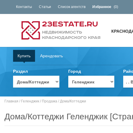
Контакты
Статьи
Список агентств
Избранное
(
0
)
КРАСНОД
Купить
Арендовать
Раздел
Город
Рай
. 
Главная
/
Геленджик
/
Продажа
/
Дома/Коттеджи
Дома/Коттеджи Геленджик [Стра