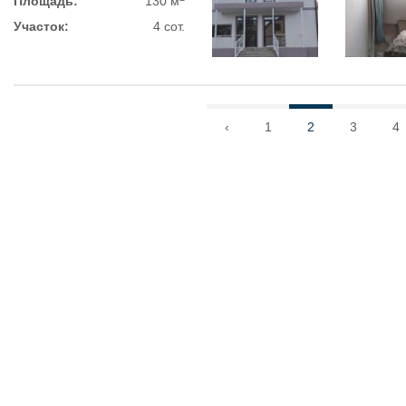
Площадь:
130 м
Участок:
4 сот.
‹
1
2
3
4