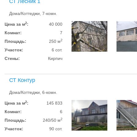
СТ Лесник 1
Дома/Коттеджи, 7-комн.
2
Цена за м
:
40 000
Комнат:
7
2
Площадь:
250 м
Участок:
6 сот.
Стены:
Кирпич
СТ Контур
Дома/Коттеджи, 6-комн.
2
Цена за м
:
145 833
Комнат:
6
2
Площадь:
240/50 м
Участок:
90 сот.