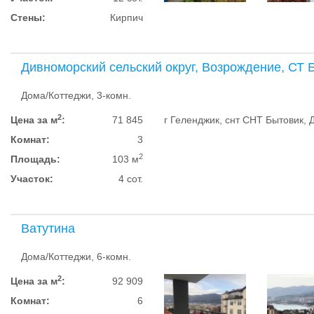
Стены:
Кирпич
Дивноморский сельский округ, Возрождение, СТ 
Дома/Коттеджи, 3-комн.
2
Цена за м
:
71 845
г Геленджик, снт СНТ Бытовик, Д
Комнат:
3
2
Площадь:
103 м
Участок:
4 сот.
Ватутина
Дома/Коттеджи, 6-комн.
2
Цена за м
:
92 909
Комнат:
6