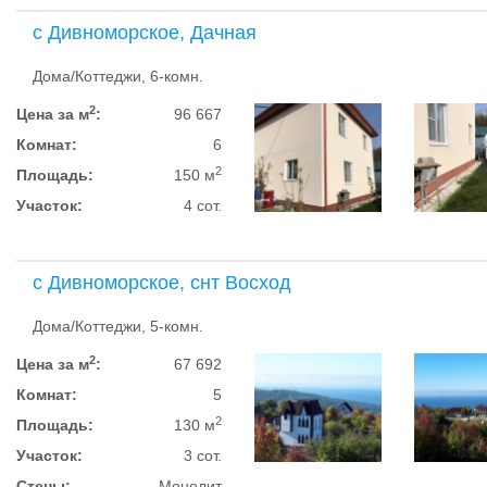
с Дивноморское, Дачная
Дома/Коттеджи, 6-комн.
2
Цена за м
:
96 667
Комнат:
6
2
Площадь:
150 м
Участок:
4 сот.
с Дивноморское, снт Восход
Дома/Коттеджи, 5-комн.
2
Цена за м
:
67 692
Комнат:
5
2
Площадь:
130 м
Участок:
3 сот.
Стены:
Монолит