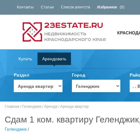
Контакты
Статьи
Список агентств
Избранное
(
0
)
КРАСНОД
Купить
Арендовать
Раздел
Город
Рай
. 
Главная
/
Геленджик
/
Аренда
/
Аренда квартир
Сдам 1 ком. квартиру Геленджик
Геленджик
/