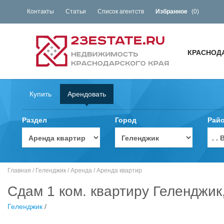
Контакты
Статьи
Список агентств
Избранное
(
0
)
КРАСНОД
Купить
Арендовать
Раздел
Город
Рай
. 
Главная
/
Геленджик
/
Аренда
/
Аренда квартир
Сдам 1 ком. квартиру Геленджик
Геленджик
/