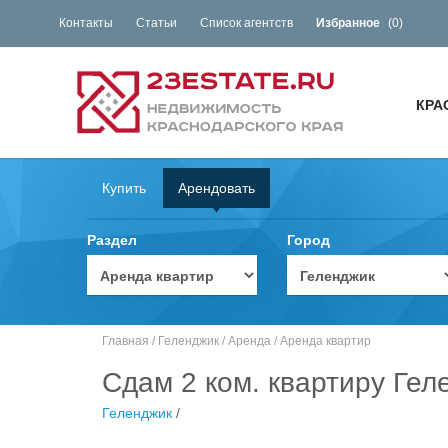
Контакты
Статьи
Список агентств
Избранное
(
0
)
КРА
Купить
Арендовать
Раздел
Город
Главная
/
Геленджик
/
Аренда
/
Аренда квартир
Сдам 2 ком. квартиру Гел
Геленджик
/