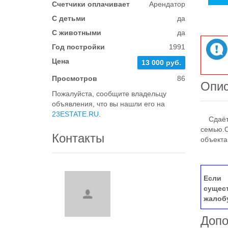
Счетчики оплачивает
Арендатор
С детьми
да
С животными
да
Год постройки
1991
Цена
13 000 руб.
Просмотров
86
Опи
Пожалуйста, сообщите владельцу
объявления, что вы нашли его на
23ESTATE.RU
.
Сдаëтся
семью.С
Контакты
объекта
Если 
сущес
жалоб
Допо