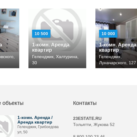
10 500
10 000
а
1-комн. Аренда
1-комн. Аренда
квартир
квартир
вского,
Геленджик, Халтурина,
Геленджик,
30
Луначарского, 127
 объекты
Контакты
1-комн. Аренда /
23ESTATE.RU
Аренда квартир
Тольятти, Жукова 52
Геленджик, Грибоедова
ул, 50
8 800 100 23 46