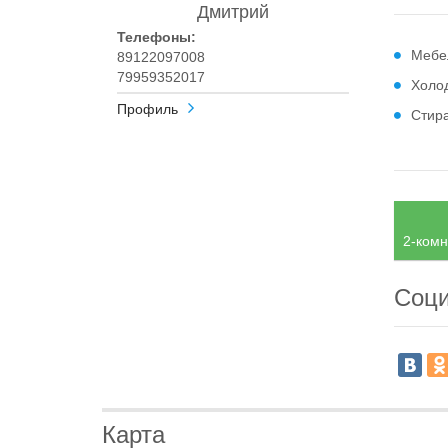
Дмитрий
Телефоны:
Мебе
89122097008
79959352017
Холо
Профиль
Стир
2-комн
Соци
Карта