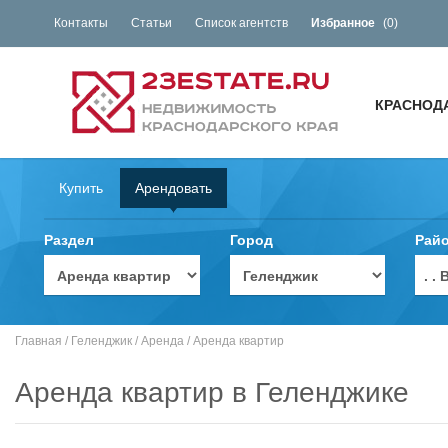
Контакты
Статьи
Список агентств
Избранное
(
0
)
КРАСНОД
Купить
Арендовать
Раздел
Город
Рай
. 
Главная
/
Геленджик
/
Аренда
/
Аренда квартир
Аренда квартир в Геленджике