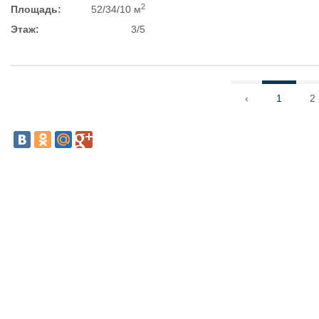
2
Площадь:
52/34/10 м
Этаж:
3/5
‹
1
2