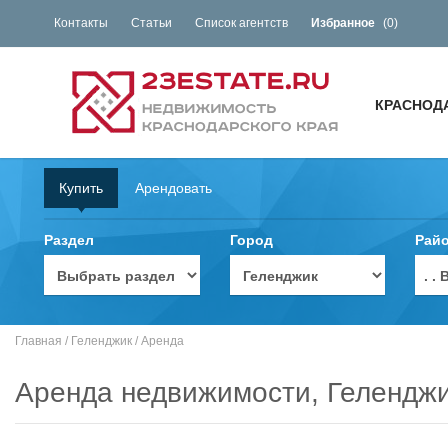
Контакты
Статьи
Список агентств
Избранное
(
0
)
КРАСНОД
Купить
Арендовать
Раздел
Город
Рай
. 
Главная
/
Геленджик
/
Аренда
Аренда недвижимости, Гелендж