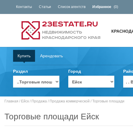
Контакты
Статьи
Список агентств
Избранное
(
0
)
КРАСНОД
Купить
Арендовать
Раздел
Город
Рай
. 
Главная
/
Ейск
/
Продажа
/
Продажа коммерческой
/
Торговые площади
Торговые площади Ейск