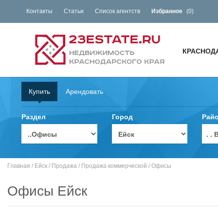
Контакты
Статьи
Список агентств
Избранное
(
0
)
КРАСНОД
Купить
Арендовать
Раздел
Город
Рай
. 
Главная
/
Ейск
/
Продажа
/
Продажа коммерческой
/
Офисы
Офисы Ейск