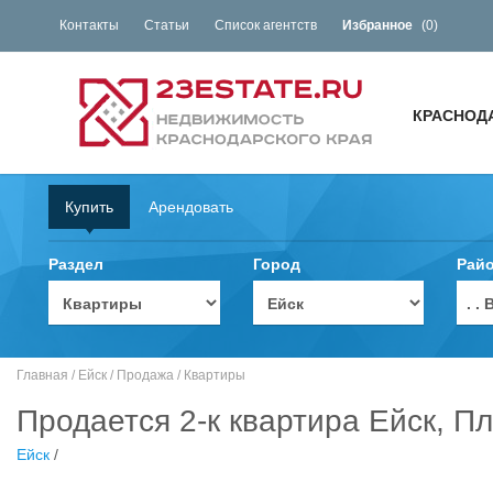
Контакты
Статьи
Список агентств
Избранное
(
0
)
КРАСНОД
Купить
Арендовать
Раздел
Город
Рай
. 
Главная
/
Ейск
/
Продажа
/
Квартиры
Продается 2-к квартира Ейск, П
Ейск
/