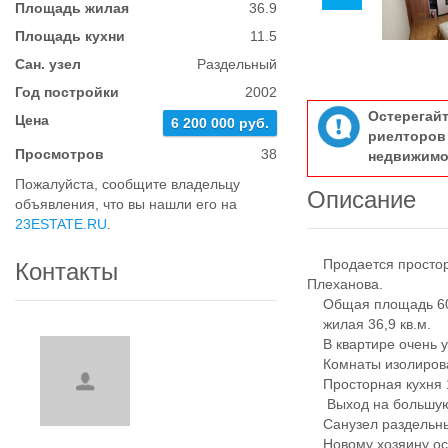
Площадь жилая
36.9
Площадь кухни
11.5
Сан. узел
Раздельный
Год постройки
2002
Остерегай
Цена
6 200 000 руб.
риелтор
Просмотров
38
недвижимо
Пожалуйста, сообщите владельцу
Описание
объявления, что вы нашли его на
23ESTATE.RU
.
Продается просторна
Контакты
Плеханова.
Общая площадь 60,
жилая 36,9 кв.м.
В квартире очень у
Комнаты изолирован
Просторная кухня 1
Выход на большую з
Санузел раздельный
Новому хозяину оста