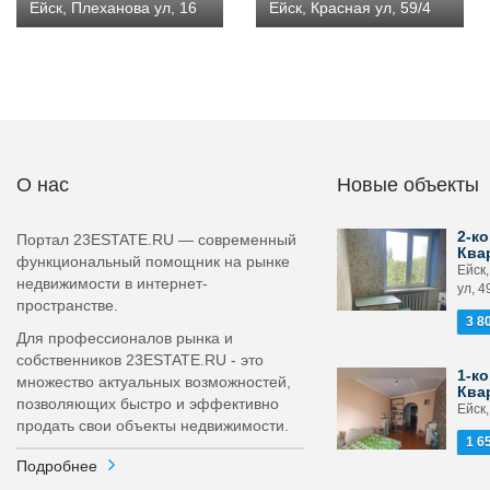
Ейск, Плеханова ул, 16
Ейск, Красная ул, 59/4
О нас
Новые объекты
2-ко
Портал 23ESTATE.RU — современный
Ква
функциональный помощник на рынке
Ейск
недвижимости в интернет-
ул, 4
пространстве.
3 8
Для профессионалов рынка и
собственников 23ESTATE.RU - это
1-ко
множество актуальных возможностей,
Ква
позволяющих быстро и эффективно
Ейск,
продать свои объекты недвижимости.
1 6
Подробнее