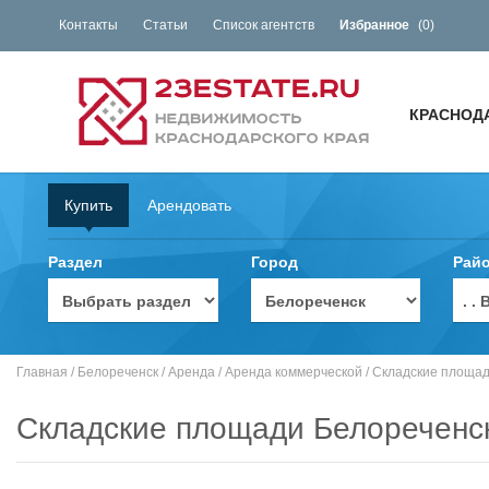
Контакты
Статьи
Список агентств
Избранное
(
0
)
КРАСНОД
Купить
Арендовать
Раздел
Город
Рай
. 
Главная
/
Белореченск
/
Аренда
/
Аренда коммерческой
/
Складские площа
Складские площади Белореченс