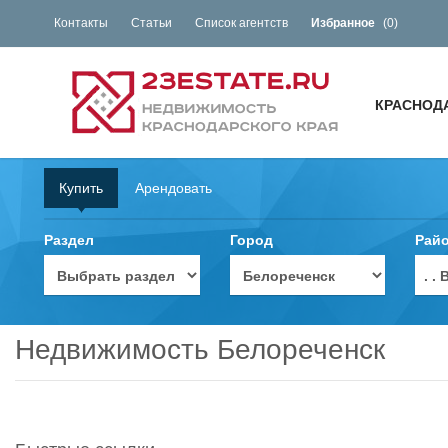
Контакты
Статьи
Список агентств
Избранное
(
0
)
КРАСНОД
Купить
Арендовать
Раздел
Город
Рай
. 
Недвижимость Белореченск