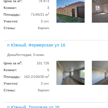
Цена за м
:
78 873
Комнат:
3
2
Площадь:
71/45/21 м
Участок:
3 сот.
Стены:
Кирпич
п Южный, Фермерская ул 16
Дома/Коттеджи, 5-комн.
2
Цена за м
:
101 726
Комнат:
5
2
Площадь:
162.2/100/30 м
Участок:
3 сот.
Стены:
Кирпич
п Южный, Трудовая ул 26