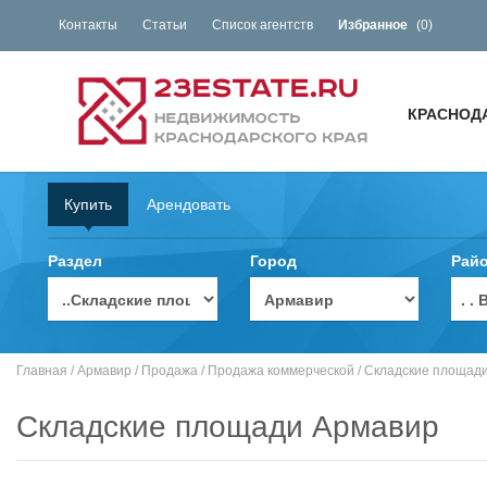
Контакты
Статьи
Список агентств
Избранное
(
0
)
КРАСНОД
Купить
Арендовать
Раздел
Город
Рай
. 
Главная
/
Армавир
/
Продажа
/
Продажа коммерческой
/
Складские площад
Складские площади Армавир