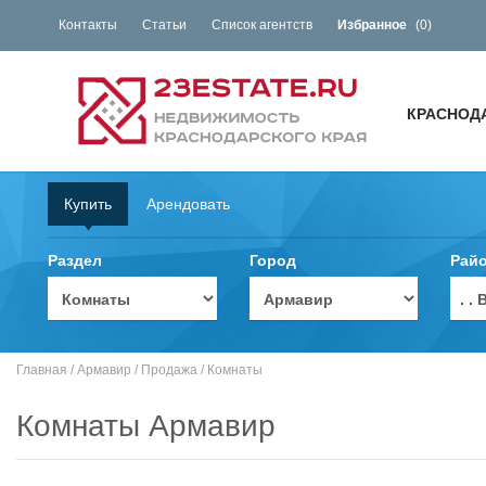
Контакты
Статьи
Список агентств
Избранное
(
0
)
КРАСНОД
Купить
Арендовать
Раздел
Город
Рай
. 
Главная
/
Армавир
/
Продажа
/
Комнаты
Комнаты Армавир