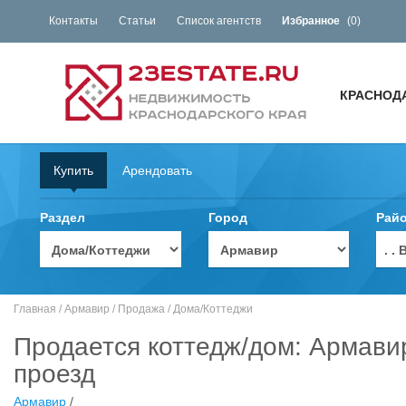
Контакты
Статьи
Список агентств
Избранное
(
0
)
КРАСНОД
Купить
Арендовать
Раздел
Город
Рай
. 
Главная
/
Армавир
/
Продажа
/
Дома/Коттеджи
Продается коттедж/дом: Армави
проезд
Армавир
/