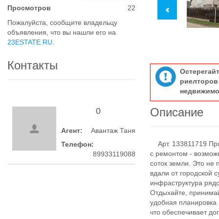
Просмотров
22
Пожалуйста, сообщите владельцу
объявления, что вы нашли его на
23ESTATE.RU
.
Контакты
Остерегай
риелтор
недвижимо
Описание
0
Агент:
Авантаж Таня
Арт. 133811719 Прос
Телефон:
с ремонтом - возможн
89933119088
соток земли. Это не 
вдали от городской с
инфраструктура рядо
Отдыхайте, принимай
удобная планировка 
что обеспечивает до