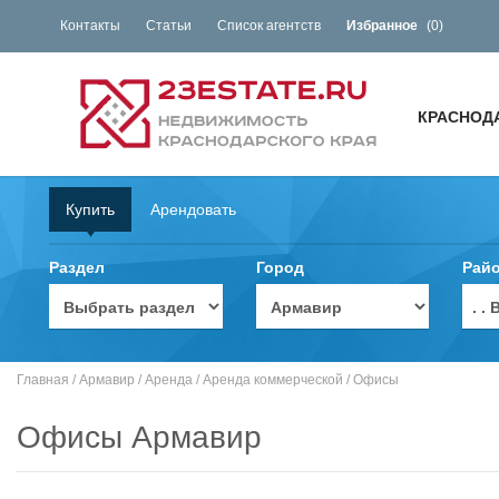
Контакты
Статьи
Список агентств
Избранное
(
0
)
КРАСНОД
Купить
Арендовать
Раздел
Город
Рай
. 
Главная
/
Армавир
/
Аренда
/
Аренда коммерческой
/
Офисы
Офисы Армавир