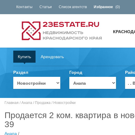
Контакты
Статьи
Список агентств
Избранное
(
0
)
КРАСНОД
Купить
Арендовать
Раздел
Город
Рай
. 
Главная
/
Анапа
/
Продажа
/
Новостройки
Продается 2 ком. квартира в но
39
Анапа
/