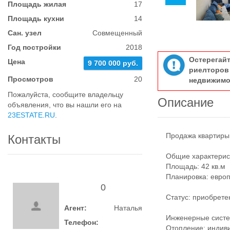
Площадь жилая
17
Площадь кухни
14
Сан. узел
Совмещенный
Год постройки
2018
Остерегай
Цена
9 700 000 руб.
риелтор
Просмотров
20
недвижимо
Пожалуйста, сообщите владельцу
Описание
объявления, что вы нашли его на
23ESTATE.RU
.
Продажа квартиры 
Контакты
Общие характерис
Площадь: 42 кв.м
Планировка: европ
0
Статус: приобретен
Агент:
Наталья
Инженерные сист
Телефон:
Отопление: индивид