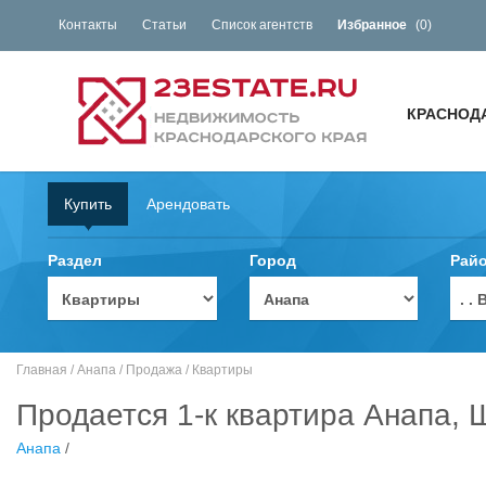
Контакты
Статьи
Список агентств
Избранное
(
0
)
КРАСНОД
Купить
Арендовать
Раздел
Город
Рай
. 
Главная
/
Анапа
/
Продажа
/
Квартиры
Продается 1-к квартира Анапа, 
Анапа
/