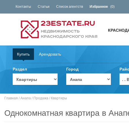
Контакты
Статьи
Список агентств
Избранное
(
0
)
КРАСНОД
Купить
Арендовать
Раздел
Город
Рай
. 
Главная
/
Анапа
/
Продажа
/
Квартиры
Однокомнатная квартира в Анап