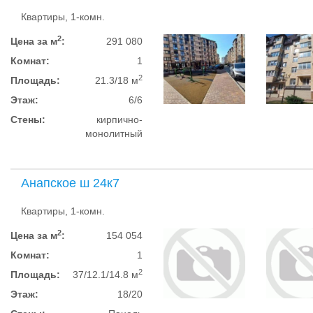
Квартиры, 1-комн.
2
Цена за м
:
291 080
Комнат:
1
2
Площадь:
21.3/18 м
Этаж:
6/6
Стены:
кирпично-
монолитный
Анапское ш 24к7
Квартиры, 1-комн.
2
Цена за м
:
154 054
Комнат:
1
2
Площадь:
37/12.1/14.8 м
Этаж:
18/20