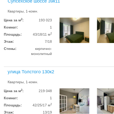
Супсехское шоссе 39к11
Квартиры, 1-комн.
2
Цена за м
:
193 023
Комнат:
1
2
Площадь:
43/18/11 м
Этаж:
7/18
Стены:
кирпично-
монолитный
улица Толстого 130к2
Квартиры, 1-комн.
2
Цена за м
:
219 048
Комнат:
1
2
Площадь:
42/25/17 м
Этаж:
13/19