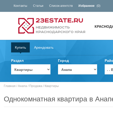
Контакты
Статьи
Список агентств
Избранное
(
0
)
КРАСНОД
Купить
Арендовать
Раздел
Город
Рай
. 
Главная
/
Анапа
/
Продажа
/
Квартиры
Однокомнатная квартира в Анап