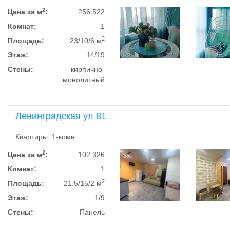
2
Цена за м
:
256 522
Комнат:
1
2
Площадь:
23/10/6 м
Этаж:
14/19
Стены:
кирпично-
монолитный
Ленинградская ул 81
Квартиры, 1-комн.
2
Цена за м
:
102 326
Комнат:
1
2
Площадь:
21.5/15/2 м
Этаж:
1/9
Стены:
Панель