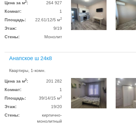
2
Цена за м
:
264 927
Комнат:
1
2
Площадь:
22.61/12/5 м
Этаж:
9/19
Стены:
Монолит
Анапское ш 24к8
Квартиры, 1-комн.
2
Цена за м
:
201 282
Комнат:
1
2
Площадь:
39/14/15 м
Этаж:
19/20
Стены:
кирпично-
монолитный