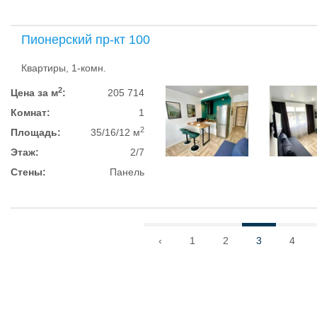
Пионерский пр-кт 100
Квартиры, 1-комн.
2
Цена за м
:
205 714
Комнат:
1
2
Площадь:
35/16/12 м
Этаж:
2/7
Стены:
Панель
‹
1
2
3
4