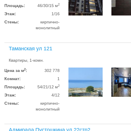
2
Площадь:
46/30/15 м
Этаж:
1/16
Стены:
кирпично-
монолитный
Таманская ул 121
Квартиры, 1-комн.
2
Цена за м
:
302 778
Комнат:
1
2
Площадь:
54/21/12 м
Этаж:
4/12
Стены:
кирпично-
монолитный
Адмирала Пустошкина ул 22стр2