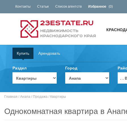
Контакты
Статьи
Список агентств
Избранное
(
0
)
КРАСНОД
Купить
Арендовать
Раздел
Город
Рай
. 
Главная
/
Анапа
/
Продажа
/
Квартиры
Однокомнатная квартира в Анап