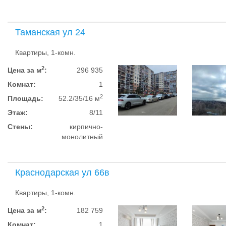
Таманская ул 24
Квартиры, 1-комн.
2
Цена за м
:
296 935
Комнат:
1
2
Площадь:
52.2/35/16 м
Этаж:
8/11
Стены:
кирпично-
монолитный
Краснодарская ул 66в
Квартиры, 1-комн.
2
Цена за м
:
182 759
Комнат:
1