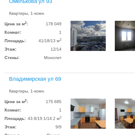
Омелькова ул 93
Квартиры, 1-комн.
2
Цена за м
:
178 049
Комнат:
1
2
Площадь:
41/18/13 м
Этаж:
12/14
Стены:
Монолит
Владимирская ул 69
Квартиры, 1-комн.
2
Цена за м
:
175 685
Комнат:
1
2
Площадь:
43.8/19.1/14.2 м
Этаж:
9/9