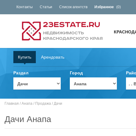
Контакты
Статьи
Список агентств
Избранное
(
0
)
КРАСНОД
Купить
Арендовать
Раздел
Город
Рай
. 
Главная
/
Анапа
/
Продажа
/
Дачи
Дачи Анапа