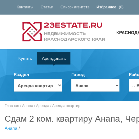
Контакты
Статьи
Список агентств
Избранное
(
0
)
КРАСНОД
Купить
Арендовать
Раздел
Город
Рай
. 
Главная
/
Анапа
/
Аренда
/
Аренда квартир
Сдам 2 ком. квартиру Анапа, Че
Анапа
/