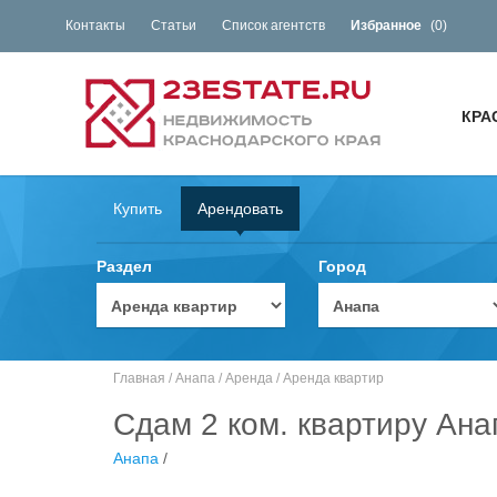
Контакты
Статьи
Список агентств
Избранное
(
0
)
КРА
Купить
Арендовать
Раздел
Город
Главная
/
Анапа
/
Аренда
/
Аренда квартир
Сдам 2 ком. квартиру Ана
Анапа
/