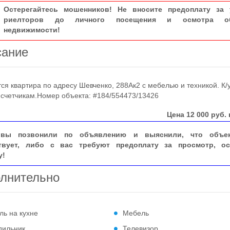
Остерегайтесь мошенников! Не вносите предоплату за 
риелторов до личного посещения и осмотра об
недвижимости!
сание
 квартира по адресу Шевченко, 288Ак2 с мебелью и техникой. К/у
 счетчикам.Номер объекта: #184/554473/13426
Цена
12 000
руб. 
вы позвонили по объявлению и выяснили, что объе
твует, либо с вас требуют предоплату за просмотр, ос
у!
лнительно
ль на кухне
Мебель
дильник
Телевизор