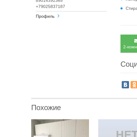
89014392365
+79025837187
Стир
Профиль
2-комн
Соци
Похожие