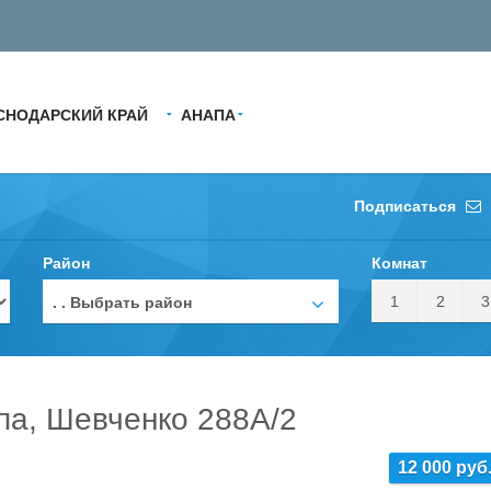
СНОДАРСКИЙ КРАЙ
АНАПА
Подписаться
Район
Комнат
1
2
3
. . Выбрать район
па, Шевченко 288А/2
12 000 руб