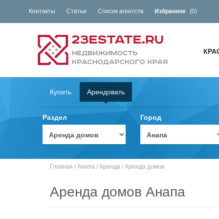
Контакты
Статьи
Список агентств
Избранное
(
0
)
КРА
Купить
Арендовать
Раздел
Город
Главная
/
Анапа
/
Аренда
/
Аренда домов
Аренда домов Анапа